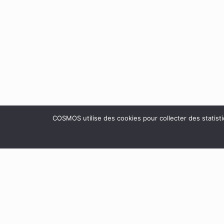
Retournac
Lachalm
COSMOS utilise des cookies pour collecter des statist
Site 