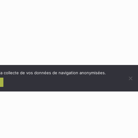
Etudes d'installations de production utilisant l'énergie solaire
photovoltaïque
Maitrise d'œuvre des installations de production utilisant la biomasse en
combustion
 la collecte de vos données de navigation anonymisées.
ialité
e