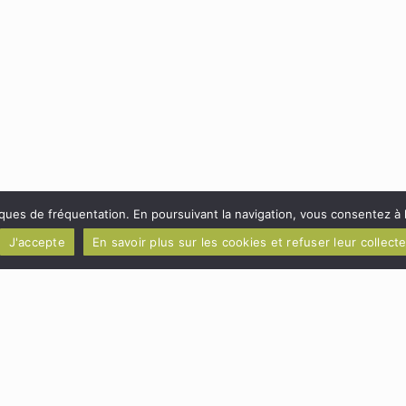
Nos réalisations
Contactez-nous
iques de fréquentation. En poursuivant la navigation, vous consentez à
web réalisé par
Camille Bou
-
Mention légales et cookies
-
Politique de confident
J'accepte
En savoir plus sur les cookies et refuser leur collect